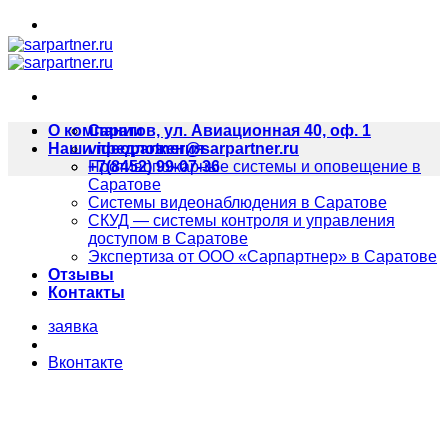
Skip
to
content
О компании
Саратов, ул. Авиационная 40, оф. 1
Наши предложения
videopartner@sarpartner.ru
Противопожарные системы и оповещение в
+7(8452) 99-07-36
Саратове
Системы видеонаблюдения в Саратове
СКУД — системы контроля и управления
доступом в Саратове
Экспертиза от ООО «Сарпартнер» в Саратове
Отзывы
Контакты
заявка
Вконтакте