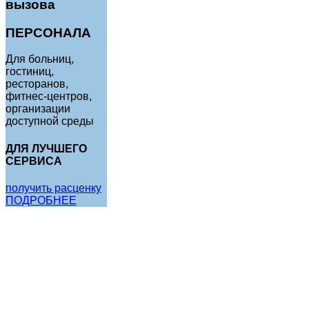
вызова
ПЕРСОНАЛА
Для больниц,
гостиниц,
ресторанов,
фитнес-центров,
организации
доступной среды
ДЛЯ ЛУЧШЕГО
СЕРВИСА
получить расценку
ПОДРОБНЕЕ